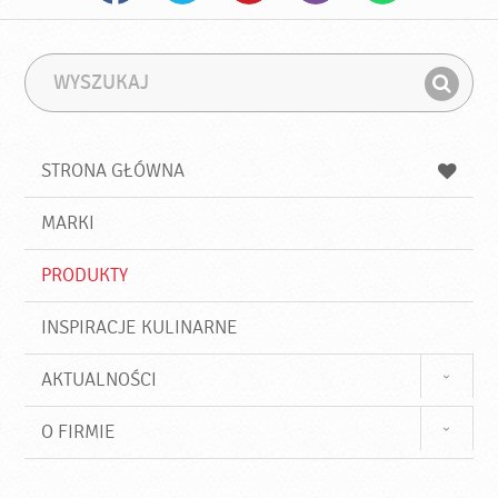
W
F
y
r
Z
s
a
n
z
z
u
a
a
STRONA GŁÓWNA
k
j
a
d
j
MARKI
ź
PRODUKTY
INSPIRACJE KULINARNE
AKTUALNOŚCI
O FIRMIE