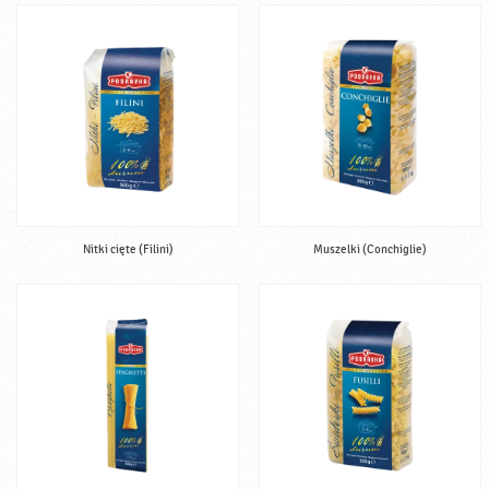
Nitki cięte (Filini)
Muszelki (Conchiglie)