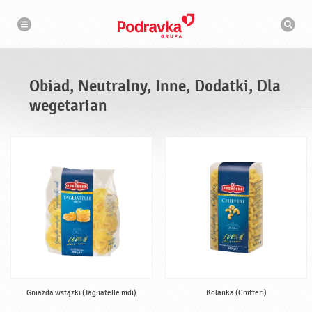
N
W
a
y
w
s
i
g
z
a
u
c
k
j
i
a
Obiad, Neutralny, Inne, Dodatki, Dla
w
a
wegetarian
r
k
a
Gniazda wstążki (Tagliatelle nidi)
Kolanka (Chifferi)