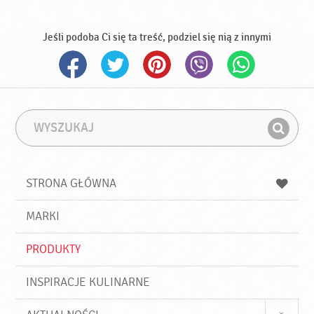
Jeśli podoba Ci się ta treść, podziel się nią z innymi
W
F
y
r
Z
s
a
n
z
z
u
a
a
STRONA GŁÓWNA
k
j
a
d
j
MARKI
ź
PRODUKTY
INSPIRACJE KULINARNE