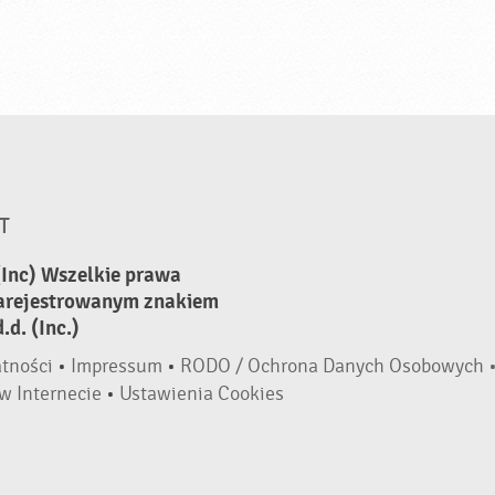
T
(Inc) Wszelkie prawa
zarejestrowanym znakiem
d. (Inc.)
atności
•
Impressum
•
RODO / Ochrona Danych Osobowych 
w Internecie
•
Ustawienia Cookies