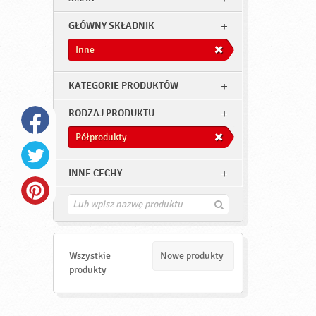
GŁÓWNY SKŁADNIK
Inne
KATEGORIE PRODUKTÓW
RODZAJ PRODUKTU
Półprodukty
INNE CECHY
Z
n
a
j
d
Wszystkie
Nowe produkty
ź
produkty