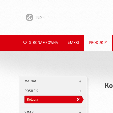
JĘZYK
English
Hrvatski
STRONA GŁÓWNA
MARKI
PRODUKTY
Slovenščina
Čeština
Slovenčina
MARKA
Ko
Română
POSILEK
Deutsch
Kolacja
SMAK