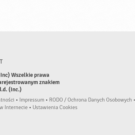
T
(Inc) Wszelkie prawa
zarejestrowanym znakiem
d. (Inc.)
atności
•
Impressum
•
RODO / Ochrona Danych Osobowych 
w Internecie
•
Ustawienia Cookies