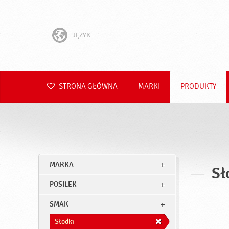
JĘZYK
English
Hrvatski
STRONA GŁÓWNA
MARKI
PRODUKTY
Slovenščina
Čeština
Slovenčina
MARKA
Sł
Română
POSILEK
Deutsch
SMAK
Słodki