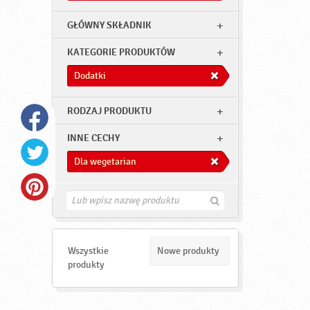
GŁÓWNY SKŁADNIK
KATEGORIE PRODUKTÓW
Dodatki
RODZAJ PRODUKTU
INNE CECHY
Dla wegetarian
Z
n
a
j
d
Wszystkie
Nowe produkty
ź
produkty