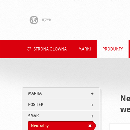
JĘZYK
English
Hrvatski
STRONA GŁÓWNA
MARKI
PRODUKTY
Slovenščina
Čeština
Slovenčina
MARKA
Ne
Română
POSILEK
we
Deutsch
SMAK
Neutralny