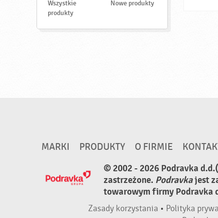
d
Wszystkie
Nowe produkty
ź
produkty
MARKI
PRODUKTY
O FIRMIE
KONTAK
© 2002 - 2026 Podravka d.d.
zastrzeżone.
Podravka
jest 
towarowym firmy Podravka d.
Zasady korzystania
•
Polityka pryw