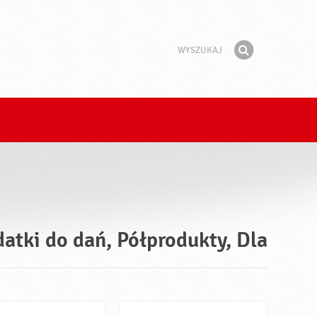
Wyszukaj
Fraza
Znajdź
atki do dań, Półprodukty, Dla