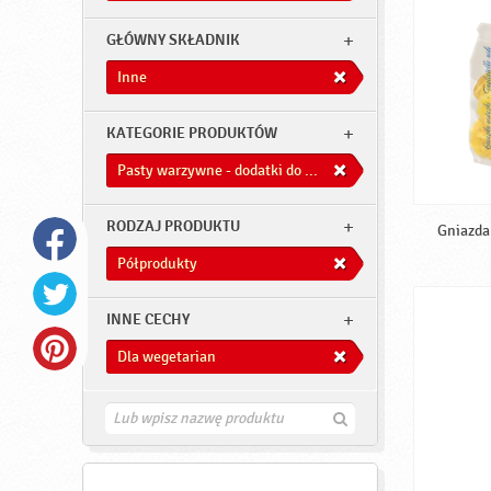
GŁÓWNY SKŁADNIK
Inne
KATEGORIE PRODUKTÓW
Pasty warzywne - dodatki do dań
RODZAJ PRODUKTU
Gniazda 
Półprodukty
INNE CECHY
Dla wegetarian
Z
n
a
j