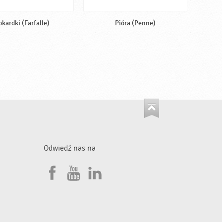
okardki (Farfalle)
Pióra (Penne)
Odwiedź nas na
F
Y
L
a
o
i
•