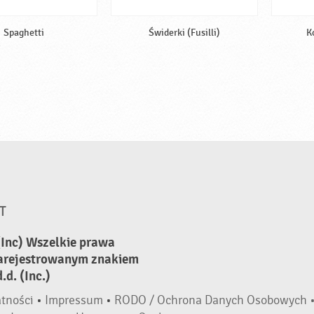
Spaghetti
Świderki (Fusilli)
K
T
(Inc) Wszelkie prawa
zarejestrowanym znakiem
d. (Inc.)
atności
•
Impressum
•
RODO / Ochrona Danych Osobowych 