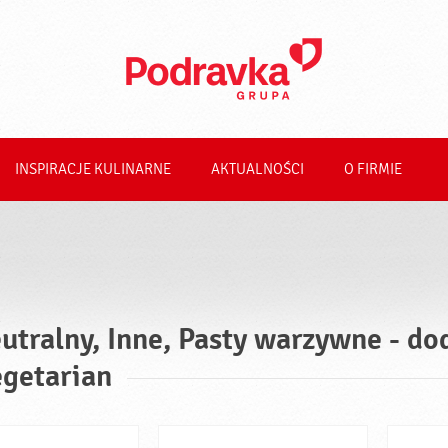
INSPIRACJE KULINARNE
AKTUALNOŚCI
O FIRMIE
utralny, Inne, Pasty warzywne - dod
getarian