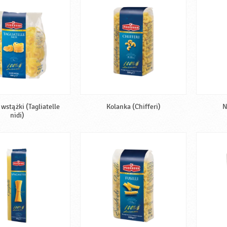
wstążki (Tagliatelle
Kolanka (Chifferi)
N
nidi)