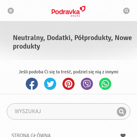
N
W
a
y
w
s
i
g
z
a
u
c
k
j
i
a
Neutralny, Dodatki, Półprodukty, Nowe
w
a
produkty
r
k
a
Jeśli podoba Ci się ta treść, podziel się nią z innymi
W
F
y
r
Z
s
a
n
z
z
u
a
a
STRONA GŁÓWNA