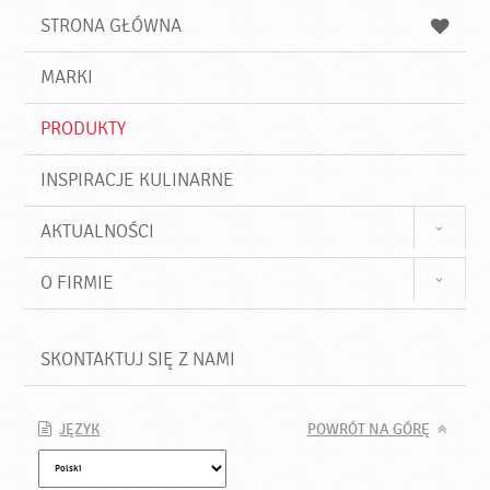
u
a
a
STRONA GŁÓWNA
k
j
a
d
j
MARKI
ź
PRODUKTY
INSPIRACJE KULINARNE
AKTUALNOŚCI
O FIRMIE
SKONTAKTUJ SIĘ Z NAMI
JĘZYK
POWRÓT NA GÓRĘ