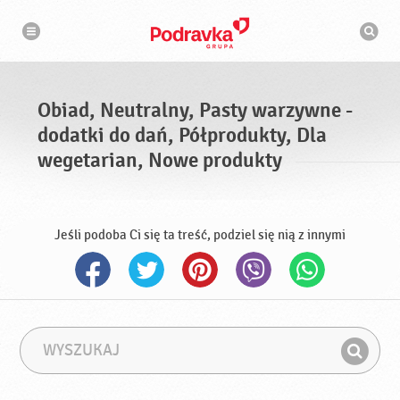
N
W
a
y
w
s
i
g
z
a
u
c
k
j
i
a
Obiad, Neutralny, Pasty warzywne -
w
a
dodatki do dań, Półprodukty, Dla
r
k
wegetarian, Nowe produkty
a
Jeśli podoba Ci się ta treść, podziel się nią z innymi
W
F
y
r
Z
s
a
n
z
z