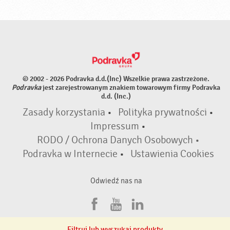
© 2002 - 2026 Podravka d.d.(Inc) Wszelkie prawa zastrzeżone.
Podravka
jest zarejestrowanym znakiem towarowym firmy Podravka
d.d. (Inc.)
Zasady korzystania
•
Polityka prywatności
•
Impressum
•
RODO / Ochrona Danych Osobowych •
Podravka w Internecie
•
Ustawienia Cookies
Odwiedź nas na
F
Y
L
a
o
i
Filtruj lub wyszukaj produkty