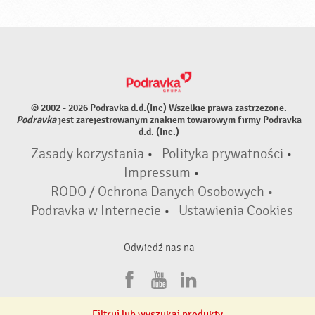
© 2002 - 2026 Podravka d.d.(Inc) Wszelkie prawa zastrzeżone.
Podravka
jest zarejestrowanym znakiem towarowym firmy Podravka
d.d. (Inc.)
Zasady korzystania
•
Polityka prywatności
•
Impressum
•
RODO / Ochrona Danych Osobowych •
Podravka w Internecie
•
Ustawienia Cookies
Odwiedź nas na
F
Y
L
a
o
i
Filtruj lub wyszukaj produkty