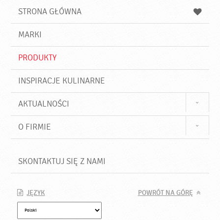
u
a
a
STRONA GŁÓWNA
k
j
a
d
j
MARKI
ź
PRODUKTY
INSPIRACJE KULINARNE
AKTUALNOŚCI
O FIRMIE
SKONTAKTUJ SIĘ Z NAMI
JĘZYK
POWRÓT NA GÓRĘ