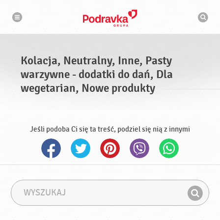
N
W
a
y
w
s
i
g
z
a
u
c
k
j
i
a
Kolacja, Neutralny, Inne, Pasty
w
a
warzywne - dodatki do dań, Dla
r
k
wegetarian, Nowe produkty
a
Jeśli podoba Ci się ta treść, podziel się nią z innymi
W
F
y
r
Z
s
a
n
z
z