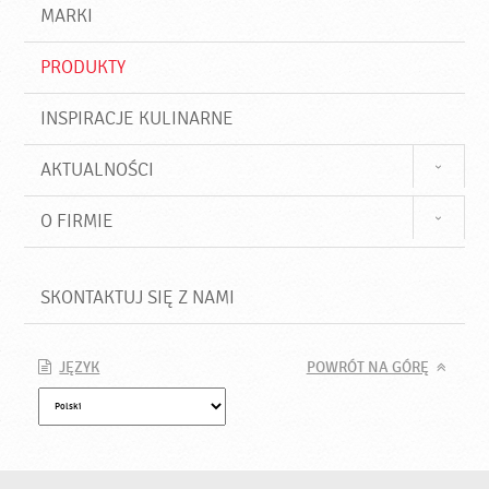
d
j
MARKI
ź
PRODUKTY
INSPIRACJE KULINARNE
AKTUALNOŚCI
O FIRMIE
SKONTAKTUJ SIĘ Z NAMI
JĘZYK
POWRÓT NA GÓRĘ