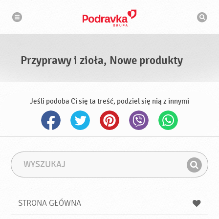
N
W
a
y
w
s
i
g
z
a
u
c
k
j
i
a
Przyprawy i zioła, Nowe produkty
w
a
r
k
a
Jeśli podoba Ci się ta treść, podziel się nią z innymi
W
F
y
r
Z
s
a
n
z
z
u
a
a
STRONA GŁÓWNA
k
j
a