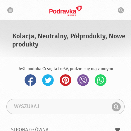
N
W
a
y
w
s
i
g
z
a
u
c
k
j
i
a
Kolacja, Neutralny, Półprodukty, Nowe
w
a
produkty
r
k
a
Jeśli podoba Ci się ta treść, podziel się nią z innymi
W
F
y
r
Z
s
a
n
z
z
u
a
a
STRONA GŁÓWNA