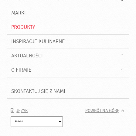
k
j
a
d
j
MARKI
ź
PRODUKTY
INSPIRACJE KULINARNE
AKTUALNOŚCI
O FIRMIE
SKONTAKTUJ SIĘ Z NAMI
JĘZYK
POWRÓT NA GÓRĘ