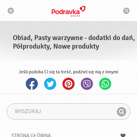
N
W
a
y
w
s
i
g
z
a
u
c
k
j
i
a
Obiad, Pasty warzywne - dodatki do dań,
w
a
Półprodukty, Nowe produkty
r
k
a
Jeśli podoba Ci się ta treść, podziel się nią z innymi
W
F
y
r
Z
s
a
n
z
z
u
a
a
STRONA GŁÓWNA