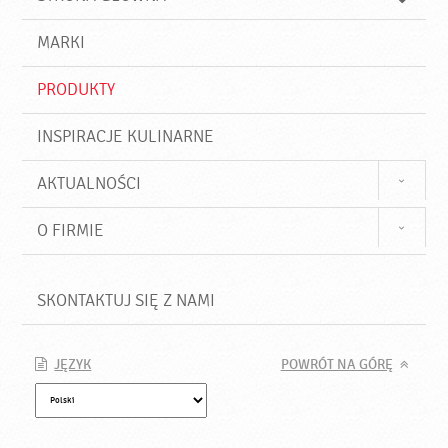
k
j
a
d
j
MARKI
ź
PRODUKTY
INSPIRACJE KULINARNE
AKTUALNOŚCI
O FIRMIE
SKONTAKTUJ SIĘ Z NAMI
JĘZYK
POWRÓT NA GÓRĘ