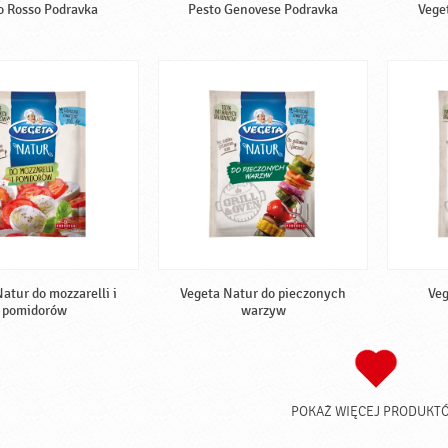
o Rosso Podravka
Pesto Genovese Podravka
Veget
atur do mozzarelli i
Vegeta Natur do pieczonych
Veg
pomidorów
warzyw
POKAŻ WIĘCEJ PRODUKT