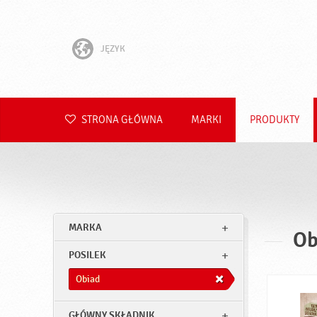
JĘZYK
English
Hrvatski
STRONA GŁÓWNA
MARKI
PRODUKTY
Slovenščina
Čeština
Slovenčina
MARKA
Ob
Română
POSILEK
Deutsch
Obiad
GŁÓWNY SKŁADNIK