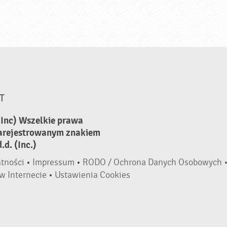
T
(Inc) Wszelkie prawa
zarejestrowanym znakiem
d. (Inc.)
atności
•
Impressum
•
RODO / Ochrona Danych Osobowych 
w Internecie
•
Ustawienia Cookies