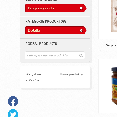
Przyprawy i zioła
KATEGORIE PRODUKTÓW
Dodatki
RODZAJ PRODUKTU
Vegeta
Z
n
a
j
d
Wszystkie
Nowe produkty
ź
produkty