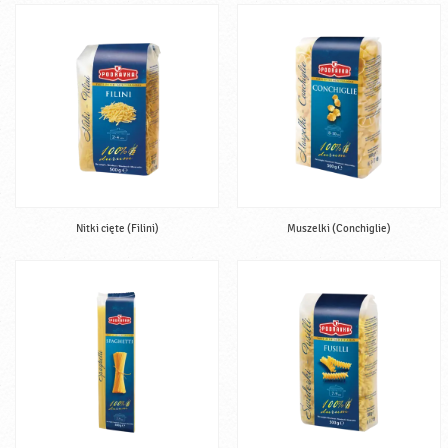
Nitki cięte (Filini)
Muszelki (Conchiglie)