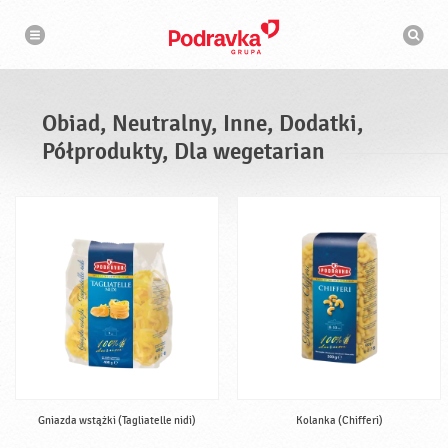
N
W
a
y
w
s
i
g
z
a
u
c
k
j
i
a
Obiad, Neutralny, Inne, Dodatki,
w
a
Półprodukty, Dla wegetarian
r
k
a
Gniazda wstążki (Tagliatelle nidi)
Kolanka (Chifferi)