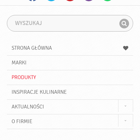
W
F
y
r
Z
s
a
n
z
z
u
a
a
STRONA GŁÓWNA
k
j
a
d
j
MARKI
ź
PRODUKTY
INSPIRACJE KULINARNE
AKTUALNOŚCI
O FIRMIE