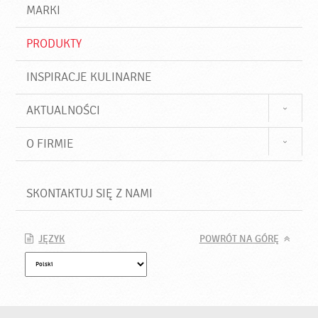
d
j
MARKI
ź
PRODUKTY
INSPIRACJE KULINARNE
AKTUALNOŚCI
O FIRMIE
SKONTAKTUJ SIĘ Z NAMI
JĘZYK
POWRÓT NA GÓRĘ