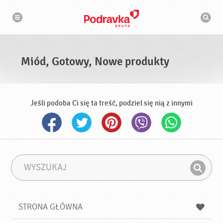
N
W
a
y
w
s
i
g
z
a
u
c
k
j
i
a
Miód, Gotowy, Nowe produkty
w
a
r
k
a
Jeśli podoba Ci się ta treść, podziel się nią z innymi
W
F
y
r
Z
s
a
n
z
z
u
a
a
STRONA GŁÓWNA
k
j
a