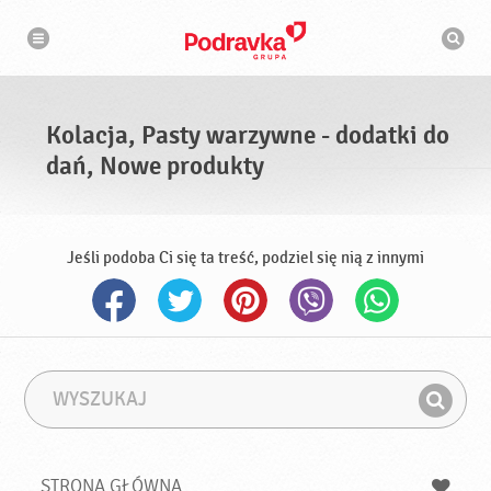
N
W
a
y
w
s
i
g
z
a
u
c
k
j
i
a
Kolacja, Pasty warzywne - dodatki do
w
a
dań, Nowe produkty
r
k
a
Jeśli podoba Ci się ta treść, podziel się nią z innymi
W
F
y
r
Z
s
a
n
z
z
u
a
a
STRONA GŁÓWNA