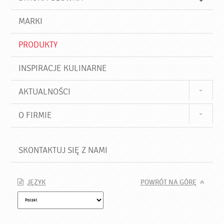
k
j
a
d
j
MARKI
ź
PRODUKTY
INSPIRACJE KULINARNE
AKTUALNOŚCI
O FIRMIE
SKONTAKTUJ SIĘ Z NAMI
JĘZYK
POWRÓT NA GÓRĘ