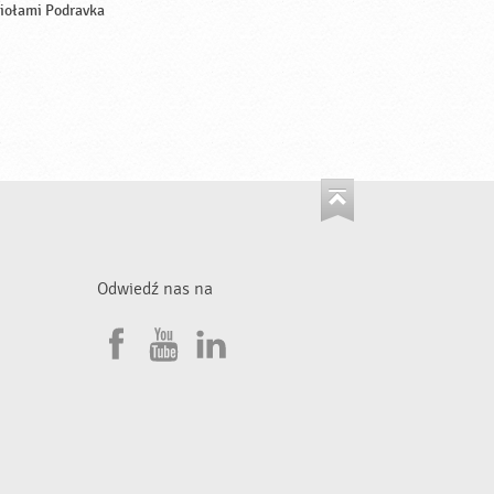
iołami Podravka
Odwiedź nas na
F
Y
L
a
o
i
•
c
u
n