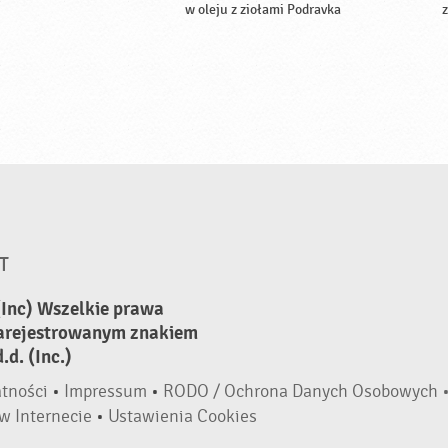
w oleju z ziołami Podravka
z
T
(Inc) Wszelkie prawa
zarejestrowanym znakiem
d. (Inc.)
atności
•
Impressum
•
RODO / Ochrona Danych Osobowych 
w Internecie
•
Ustawienia Cookies