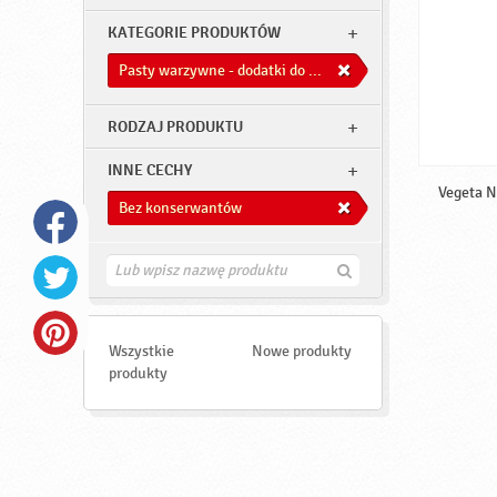
KATEGORIE PRODUKTÓW
Pasty warzywne - dodatki do dań
RODZAJ PRODUKTU
INNE CECHY
Vegeta N
Bez konserwantów
Z
n
a
j
d
Wszystkie
Nowe produkty
ź
produkty