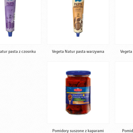
atur pasta z czosnku
Vegeta Natur pasta warzywna
Vegeta
Pomidory suszone z kaparami
Pomid