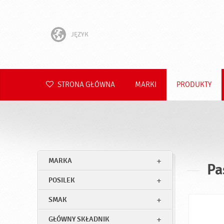
JĘZYK
English
Hrvatski
STRONA GŁÓWNA
MARKI
PRODUKTY
Slovenščina
Čeština
Slovenčina
MARKA
Pa
Română
POSILEK
Deutsch
SMAK
GŁÓWNY SKŁADNIK