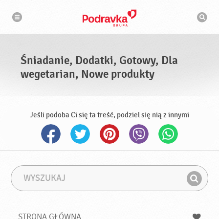
N
W
a
y
w
s
i
g
z
a
u
c
k
j
i
a
Śniadanie, Dodatki, Gotowy, Dla
w
a
wegetarian, Nowe produkty
r
k
a
Jeśli podoba Ci się ta treść, podziel się nią z innymi
W
F
y
r
Z
s
a
n
z
z
u
a
a
STRONA GŁÓWNA