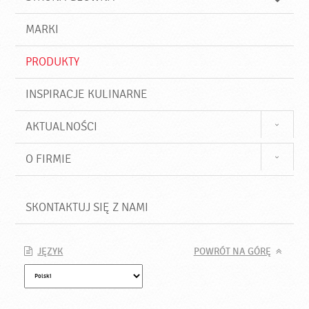
k
j
a
d
j
MARKI
ź
PRODUKTY
INSPIRACJE KULINARNE
AKTUALNOŚCI
O FIRMIE
SKONTAKTUJ SIĘ Z NAMI
JĘZYK
POWRÓT NA GÓRĘ