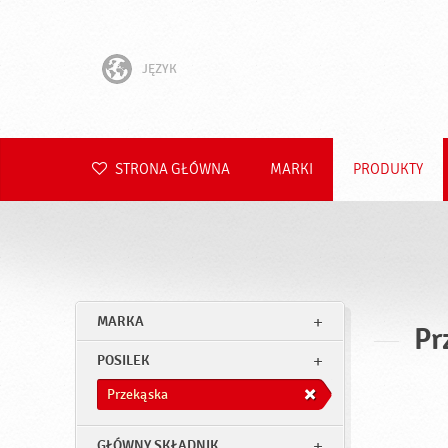
JĘZYK
English
Hrvatski
STRONA GŁÓWNA
MARKI
PRODUKTY
Slovenščina
Čeština
Slovenčina
MARKA
Pr
Română
POSILEK
Deutsch
Przekąska
GŁÓWNY SKŁADNIK