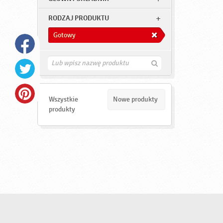
RODZAJ PRODUKTU
Gotowy
Z
n
a
j
d
Wszystkie
Nowe produkty
ź
produkty