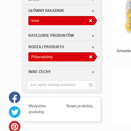
GŁÓWNY SKŁADNIK
Inne
KATEGORIE PRODUKTÓW
RODZAJ PRODUKTU
Gniazda 
Półprodukty
INNE CECHY
Z
n
a
j
d
Wszystkie
Nowe produkty
ź
produkty