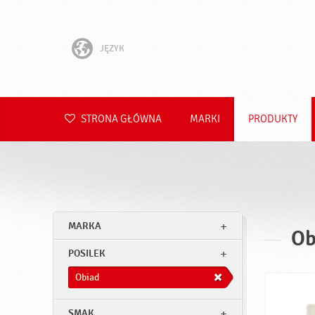
JĘZYK
English
Hrvatski
STRONA GŁÓWNA
MARKI
PRODUKTY
Slovenščina
Čeština
Slovenčina
MARKA
Ob
Română
POSILEK
Deutsch
Obiad
SMAK