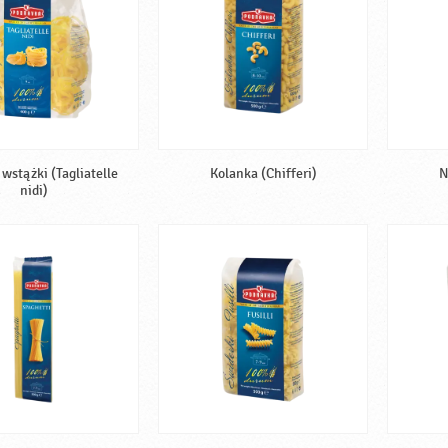
wstążki (Tagliatelle
Kolanka (Chifferi)
N
nidi)