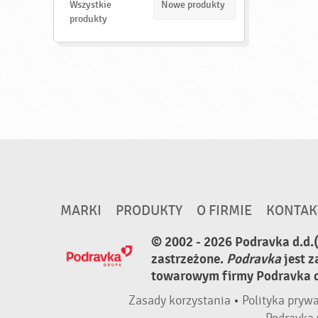
d
Wszystkie
Nowe produkty
ź
produkty
MARKI
PRODUKTY
O FIRMIE
KONTAK
© 2002 - 2026 Podravka d.d.
zastrzeżone.
Podravka
jest 
towarowym firmy Podravka d.
Zasady korzystania
•
Polityka pryw