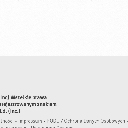
T
(Inc) Wszelkie prawa
zarejestrowanym znakiem
d. (Inc.)
atności
•
Impressum
•
RODO / Ochrona Danych Osobowych 