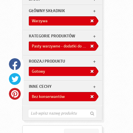
GŁÓWNY SKŁADNIK
Warzywa
KATEGORIE PRODUKTÓW
Pasty warzywne - dodatki do dań
RODZAJ PRODUKTU
Gotowy
INNE CECHY
Bez konserwantów
Z
n
a
j