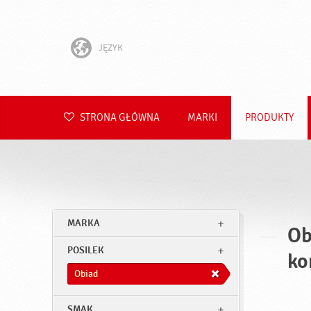
JĘZYK
English
Hrvatski
STRONA GŁÓWNA
MARKI
PRODUKTY
Slovenščina
Čeština
Slovenčina
MARKA
Ob
Română
POSILEK
ko
Deutsch
Obiad
SMAK