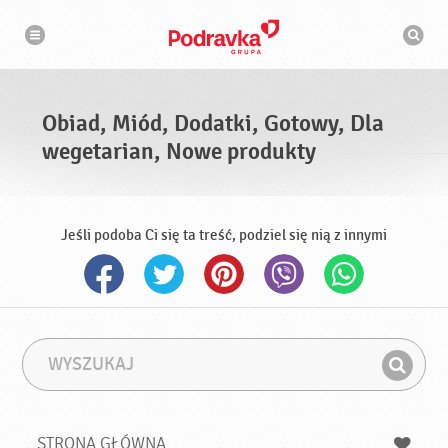
N
W
a
y
w
s
i
g
z
a
u
c
k
j
i
a
Obiad, Miód, Dodatki, Gotowy, Dla
w
a
wegetarian, Nowe produkty
r
k
a
Jeśli podoba Ci się ta treść, podziel się nią z innymi
W
F
y
r
Z
s
a
n
z
z
u
a
a
STRONA GŁÓWNA