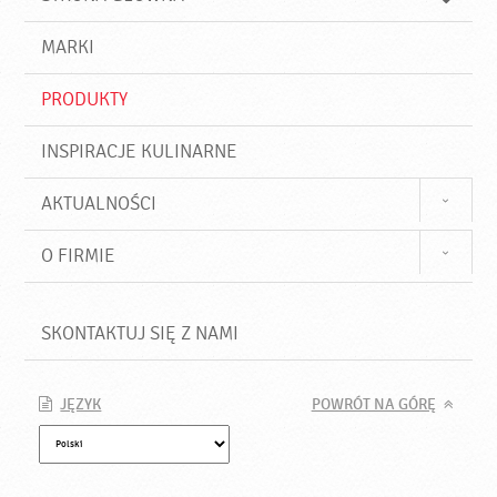
k
j
a
d
j
MARKI
ź
PRODUKTY
INSPIRACJE KULINARNE
AKTUALNOŚCI
O FIRMIE
SKONTAKTUJ SIĘ Z NAMI
JĘZYK
POWRÓT NA GÓRĘ