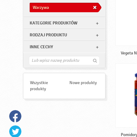
Warzywa
KATEGORIE PRODUKTÓW
RODZAJ PRODUKTU
INNE CECHY
Vegeta N
Z
n
a
j
d
Wszystkie
Nowe produkty
ź
produkty
Pomidory