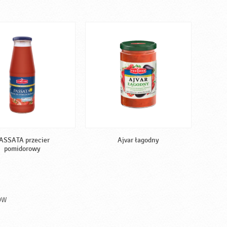
ASSATA przecier
Ajvar łagodny
pomidorowy
ÓW