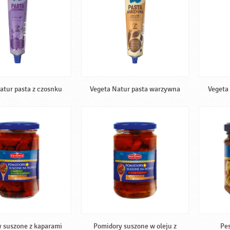
atur pasta z czosnku
Vegeta Natur pasta warzywna
Vegeta
 suszone z kaparami
Pomidory suszone w oleju z
Pes