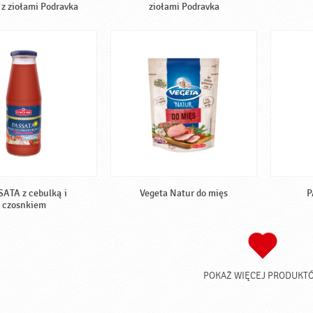
 z ziołami Podravka
ziołami Podravka
ATA z cebulką i
Vegeta Natur do mięs
P
czosnkiem
POKAŻ WIĘCEJ PRODUKT