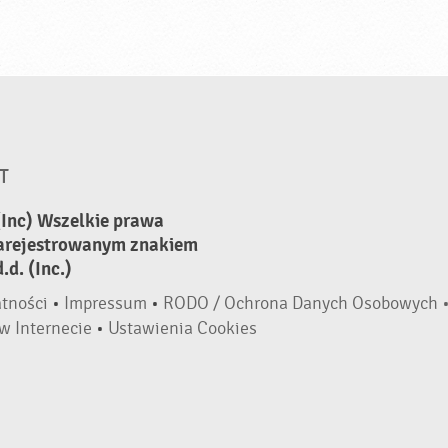
T
(Inc) Wszelkie prawa
zarejestrowanym znakiem
d. (Inc.)
atności
•
Impressum
•
RODO / Ochrona Danych Osobowych 
w Internecie
•
Ustawienia Cookies