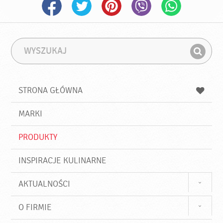
W
F
y
r
Z
s
a
n
z
z
u
a
a
STRONA GŁÓWNA
k
j
a
d
j
MARKI
ź
PRODUKTY
INSPIRACJE KULINARNE
AKTUALNOŚCI
O FIRMIE