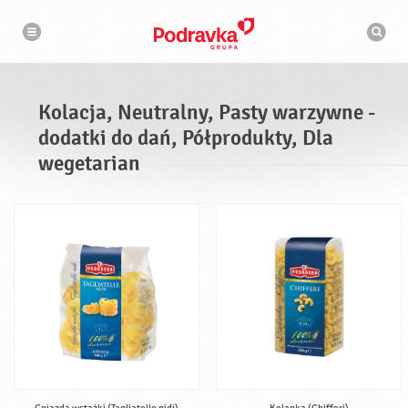
N
W
a
y
w
s
i
g
z
a
u
c
k
j
i
a
Kolacja, Neutralny, Pasty warzywne -
w
a
dodatki do dań, Półprodukty, Dla
r
k
wegetarian
a