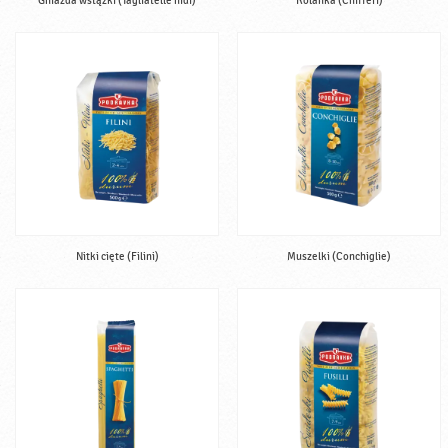
Gniazda wstążki (Tagliatelle nidi)
Kolanka (Chifferi)
Nitki cięte (Filini)
Muszelki (Conchiglie)