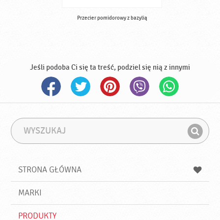
Przecier pomidorowy z bazylią
Jeśli podoba Ci się ta treść, podziel się nią z innymi
W
F
y
r
Z
s
a
n
z
z
u
a
a
STRONA GŁÓWNA
k
j
a
d
j
MARKI
ź
PRODUKTY