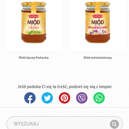
Miód lipowy Podravka
Miód wielokwiatowy
Jeśli podoba Ci się ta treść, podziel się nią z innymi
W
F
y
r