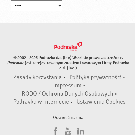
© 2002 - 2026 Podravka d.d.(Inc) Wszelkie prawa zastrzeżone.
Podravka
jest zarejestrowanym znakiem towarowym firmy Podravka
d.d. (Inc.)
Zasady korzystania
•
Polityka prywatności
•
Impressum
•
RODO / Ochrona Danych Osobowych •
Podravka w Internecie
•
Ustawienia Cookies
Odwiedź nas na
F
Y
L