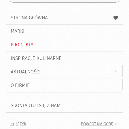
Z
s
a
n
z
z
u
a
a
STRONA GŁÓWNA
k
j
a
d
j
MARKI
ź
PRODUKTY
INSPIRACJE KULINARNE
AKTUALNOŚCI
O FIRMIE
SKONTAKTUJ SIĘ Z NAMI
JĘZYK
POWRÓT NA GÓRĘ