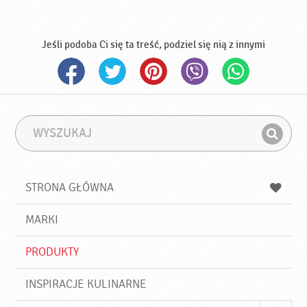
Jeśli podoba Ci się ta treść, podziel się nią z innymi
W
F
y
r
Z
s
a
n
z
z
u
a
a
STRONA GŁÓWNA
k
j
a
d
j
MARKI
ź
PRODUKTY
INSPIRACJE KULINARNE