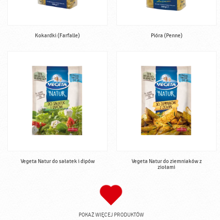
Kokardki (Farfalle)
Pióra (Penne)
Vegeta Natur do sałatek i dipów
Vegeta Natur do ziemniaków z
ziołami
POKAŻ WIĘCEJ PRODUKTÓW