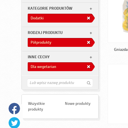
KATEGORIE PRODUKTÓW
Dodatki
RODZAJ PRODUKTU
Półprodukty
Gniazda 
INNE CECHY
Dla wegetarian
Z
n
a
j
d
Wszystkie
Nowe produkty
ź
produkty