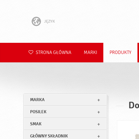
JĘZYK
English
Hrvatski
STRONA GŁÓWNA
MARKI
PRODUKTY
Slovenščina
Čeština
Slovenčina
MARKA
Do
Română
POSILEK
Deutsch
SMAK
GŁÓWNY SKŁADNIK