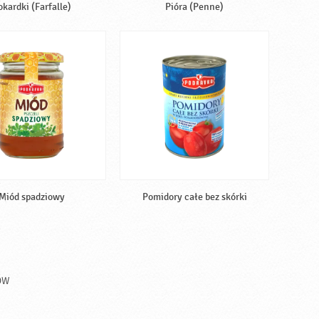
okardki (Farfalle)
Pióra (Penne)
Miód spadziowy
Pomidory całe bez skórki
ÓW