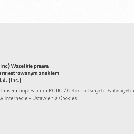
T
(Inc) Wszelkie prawa
zarejestrowanym znakiem
d. (Inc.)
atności
•
Impressum
•
RODO / Ochrona Danych Osobowych 
w Internecie
•
Ustawienia Cookies