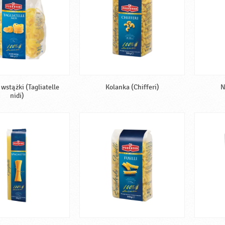
wstążki (Tagliatelle
Kolanka (Chifferi)
N
nidi)