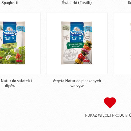
Spaghetti
Świderki (Fusilli)
K
 Natur do sałatek i
Vegeta Natur do pieczonych
dipów
warzyw
POKAŻ WIĘCEJ PRODUKT