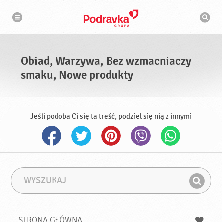
N
W
a
y
w
s
i
g
z
a
u
c
k
j
i
a
Obiad, Warzywa, Bez wzmacniaczy
w
a
smaku, Nowe produkty
r
k
a
Jeśli podoba Ci się ta treść, podziel się nią z innymi
W
F
y
r
Z
s
a
n
z
z
u
a
a
STRONA GŁÓWNA