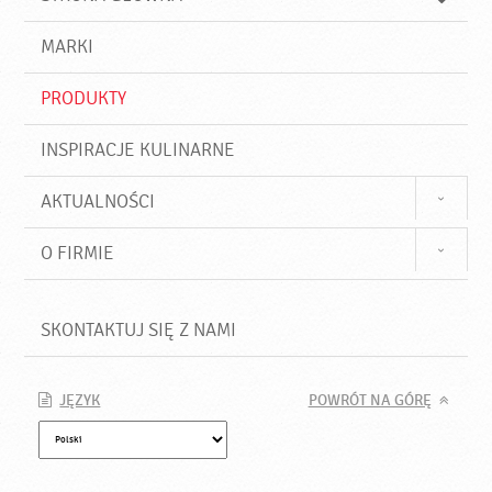
k
j
a
d
j
MARKI
ź
PRODUKTY
INSPIRACJE KULINARNE
AKTUALNOŚCI
O FIRMIE
SKONTAKTUJ SIĘ Z NAMI
JĘZYK
POWRÓT NA GÓRĘ