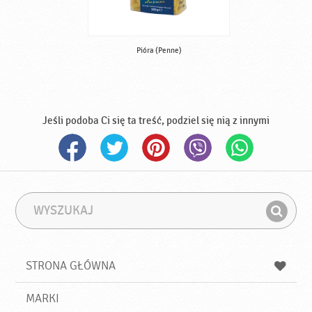
Pióra (Penne)
Jeśli podoba Ci się ta treść, podziel się nią z innymi
W
F
y
r
Z
s
a
n
z
z
u
a
a
STRONA GŁÓWNA
k
j
a
d
j
MARKI
ź