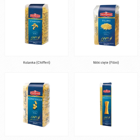
Kolanka (Chifferi)
Nitki cięte (Filini)