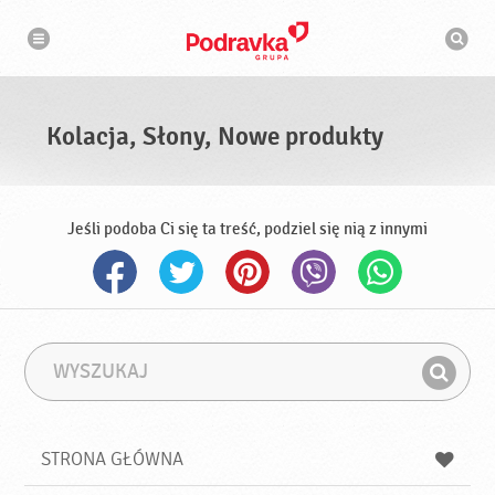
N
W
a
y
w
s
i
g
z
a
u
c
k
j
i
a
Kolacja, Słony, Nowe produkty
w
a
r
k
a
Jeśli podoba Ci się ta treść, podziel się nią z innymi
W
F
y
r
Z
s
a
n
z
z
u
a
a
STRONA GŁÓWNA
k
j
a