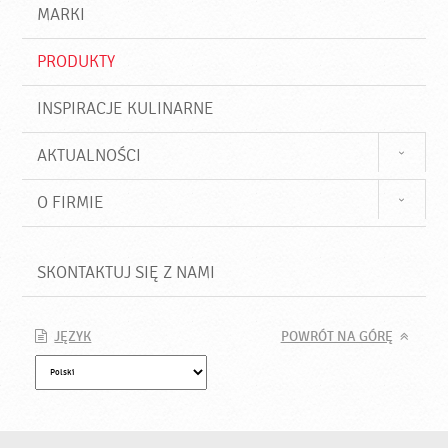
d
j
MARKI
ź
PRODUKTY
INSPIRACJE KULINARNE
AKTUALNOŚCI
O FIRMIE
SKONTAKTUJ SIĘ Z NAMI
JĘZYK
POWRÓT NA GÓRĘ