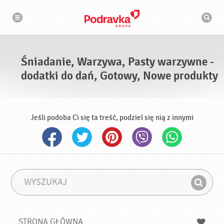
N
W
a
y
w
s
i
g
z
a
u
c
k
j
i
a
Śniadanie, Warzywa, Pasty warzywne -
w
a
dodatki do dań, Gotowy, Nowe produkty
r
k
a
Jeśli podoba Ci się ta treść, podziel się nią z innymi
W
F
y
r
Z
s
a
n
z
z
u
a
a
STRONA GŁÓWNA