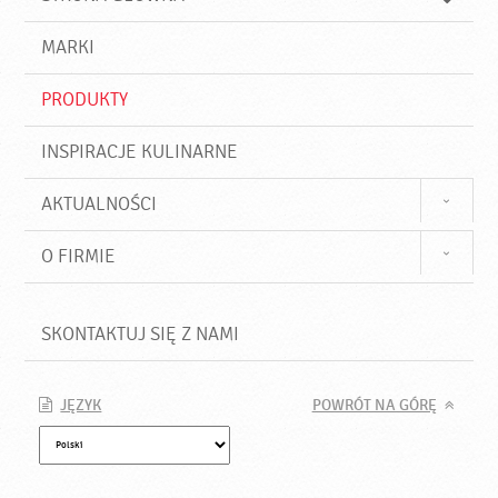
k
j
a
d
j
MARKI
ź
PRODUKTY
INSPIRACJE KULINARNE
AKTUALNOŚCI
O FIRMIE
SKONTAKTUJ SIĘ Z NAMI
JĘZYK
POWRÓT NA GÓRĘ