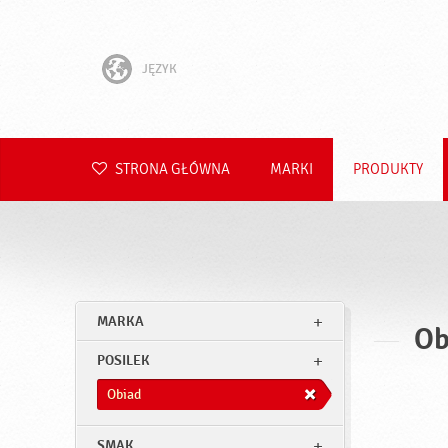
JĘZYK
English
Hrvatski
STRONA GŁÓWNA
MARKI
PRODUKTY
Slovenščina
Čeština
Slovenčina
MARKA
Ob
Română
POSILEK
Deutsch
Obiad
SMAK