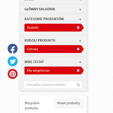
GŁÓWNY SKŁADNIK
KATEGORIE PRODUKTÓW
Dodatki
RODZAJ PRODUKTU
Gotowy
INNE CECHY
Dla wegetarian
Z
n
a
j
d
Wszystkie
Nowe produkty
ź
produkty