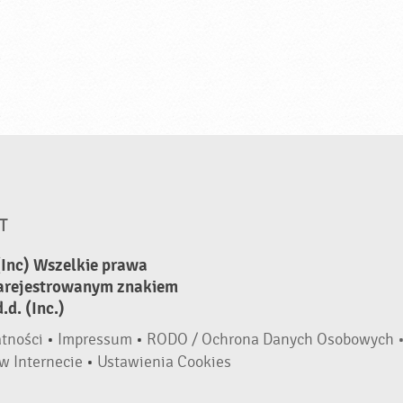
T
(Inc) Wszelkie prawa
zarejestrowanym znakiem
d. (Inc.)
atności
•
Impressum
•
RODO / Ochrona Danych Osobowych 
w Internecie
•
Ustawienia Cookies