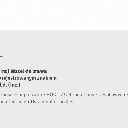
T
(Inc) Wszelkie prawa
zarejestrowanym znakiem
d. (Inc.)
atności
•
Impressum
•
RODO / Ochrona Danych Osobowych 
w Internecie
•
Ustawienia Cookies