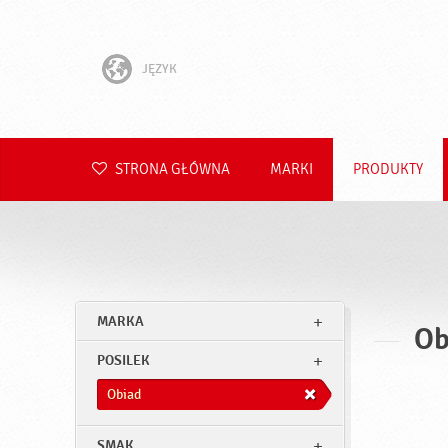
JĘZYK
English
Hrvatski
STRONA GŁÓWNA
MARKI
PRODUKTY
Slovenščina
Čeština
Slovenčina
MARKA
Ob
Română
POSILEK
Deutsch
Obiad
SMAK