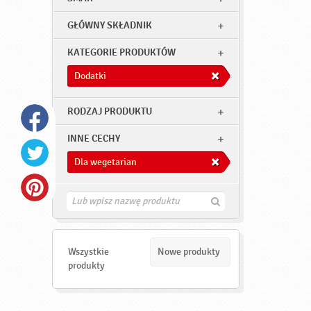
GŁÓWNY SKŁADNIK
KATEGORIE PRODUKTÓW
Dodatki
RODZAJ PRODUKTU
INNE CECHY
Dla wegetarian
Z
n
a
j
d
Wszystkie
Nowe produkty
ź
produkty