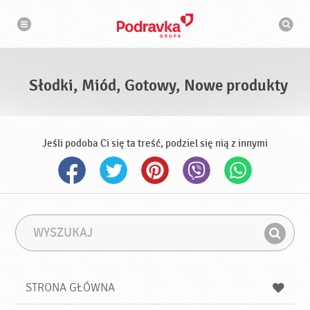
N
W
a
y
w
s
i
g
z
a
u
c
k
j
i
a
Słodki, Miód, Gotowy, Nowe produkty
w
a
r
k
a
Jeśli podoba Ci się ta treść, podziel się nią z innymi
W
F
y
r
Z
s
a
n
z
z
u
a
a
STRONA GŁÓWNA
k
j
a