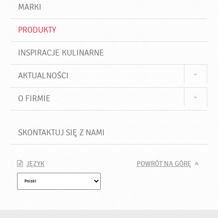
d
j
MARKI
ź
PRODUKTY
INSPIRACJE KULINARNE
AKTUALNOŚCI
O FIRMIE
SKONTAKTUJ SIĘ Z NAMI
JĘZYK
POWRÓT NA GÓRĘ