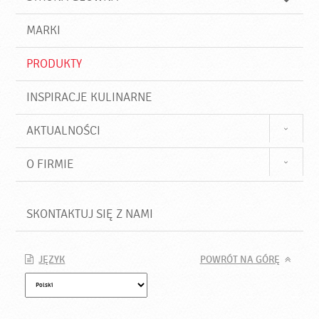
k
j
a
d
j
MARKI
ź
PRODUKTY
INSPIRACJE KULINARNE
AKTUALNOŚCI
O FIRMIE
SKONTAKTUJ SIĘ Z NAMI
JĘZYK
POWRÓT NA GÓRĘ