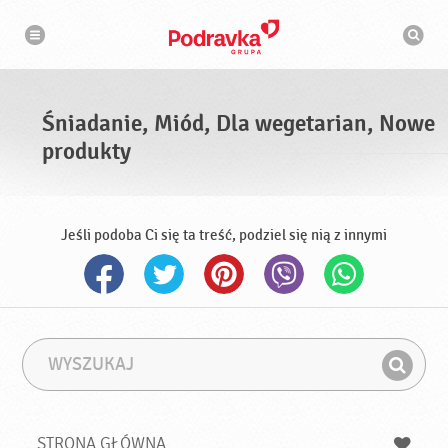
N
W
a
y
w
s
i
g
z
a
u
c
k
j
i
a
Śniadanie, Miód, Dla wegetarian, Nowe
w
a
produkty
r
k
a
Jeśli podoba Ci się ta treść, podziel się nią z innymi
W
F
y
r
Z
s
a
n
z
z
u
a
a
STRONA GŁÓWNA