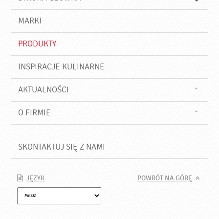
k
j
a
d
j
MARKI
ź
PRODUKTY
INSPIRACJE KULINARNE
AKTUALNOŚCI
O FIRMIE
SKONTAKTUJ SIĘ Z NAMI
JĘZYK
POWRÓT NA GÓRĘ