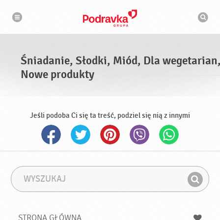
N
W
a
y
w
s
i
g
z
a
u
c
k
j
i
a
Śniadanie, Słodki, Miód, Dla wegetarian
w
a
Nowe produkty
r
k
a
Jeśli podoba Ci się ta treść, podziel się nią z innymi
W
F
y
r
Z
s
a
n
z
z
u
a
a
STRONA GŁÓWNA