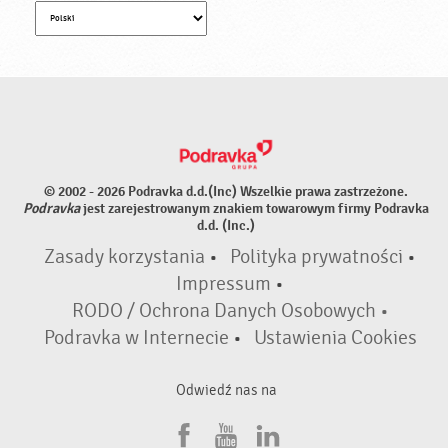
© 2002 - 2026 Podravka d.d.(Inc) Wszelkie prawa zastrzeżone.
Podravka
jest zarejestrowanym znakiem towarowym firmy Podravka
d.d. (Inc.)
Zasady korzystania
•
Polityka prywatności
•
Impressum
•
RODO / Ochrona Danych Osobowych •
Podravka w Internecie
•
Ustawienia Cookies
Odwiedź nas na
F
Y
L