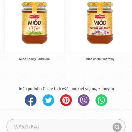
Miód lipowy Podravka
Miód wielokwiatowy
Jeśli podoba Ci się ta treść, podziel się nią z innymi
W
F
y
r