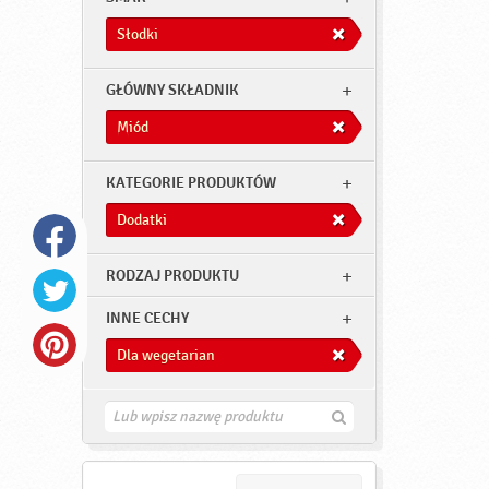
Słodki
GŁÓWNY SKŁADNIK
Miód
KATEGORIE PRODUKTÓW
Dodatki
RODZAJ PRODUKTU
INNE CECHY
Dla wegetarian
Z
n
a
j