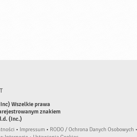
T
(Inc) Wszelkie prawa
zarejestrowanym znakiem
d. (Inc.)
atności
•
Impressum
•
RODO / Ochrona Danych Osobowych 