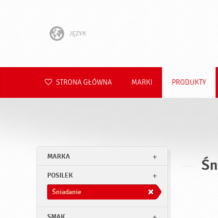
JĘZYK
English
Hrvatski
STRONA GŁÓWNA
MARKI
PRODUKTY
Slovenščina
Čeština
Slovenčina
MARKA
Śn
Română
POSILEK
Deutsch
Śniadanie
SMAK