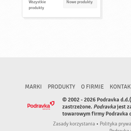
d
Wszystkie
Nowe produkty
ź
produkty
MARKI
PRODUKTY
O FIRMIE
KONTAK
© 2002 - 2026 Podravka d.d.
zastrzeżone.
Podravka
jest 
towarowym firmy Podravka d.
Zasady korzystania
•
Polityka pryw