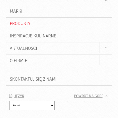
k
j
a
d
j
MARKI
ź
PRODUKTY
INSPIRACJE KULINARNE
AKTUALNOŚCI
O FIRMIE
SKONTAKTUJ SIĘ Z NAMI
JĘZYK
POWRÓT NA GÓRĘ