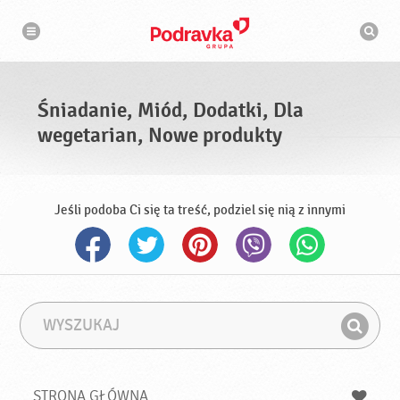
N
W
a
y
w
s
i
g
z
a
u
c
k
j
i
a
Śniadanie, Miód, Dodatki, Dla
w
a
wegetarian, Nowe produkty
r
k
a
Jeśli podoba Ci się ta treść, podziel się nią z innymi
W
F
y
r
Z
s
a
n
z
z
u
a
a
STRONA GŁÓWNA