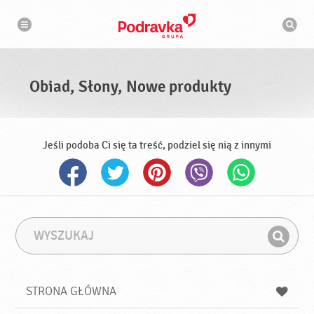
N
W
a
y
w
s
i
g
z
a
u
c
k
j
i
a
Obiad, Słony, Nowe produkty
w
a
r
k
a
Jeśli podoba Ci się ta treść, podziel się nią z innymi
W
F
y
r
Z
s
a
n
z
z
u
a
a
STRONA GŁÓWNA
k
j
a