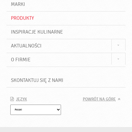
d
j
MARKI
ź
PRODUKTY
INSPIRACJE KULINARNE
AKTUALNOŚCI
O FIRMIE
SKONTAKTUJ SIĘ Z NAMI
JĘZYK
POWRÓT NA GÓRĘ