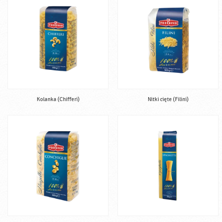
Kolanka (Chifferi)
Nitki cięte (Filini)