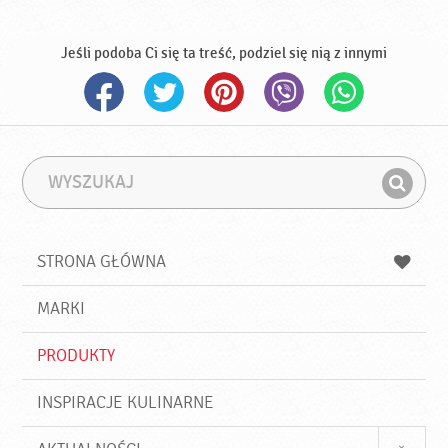
Jeśli podoba Ci się ta treść, podziel się nią z innymi
W
F
y
r
Z
s
a
n
z
z
u
a
a
STRONA GŁÓWNA
k
j
a
d
j
MARKI
ź
PRODUKTY
INSPIRACJE KULINARNE