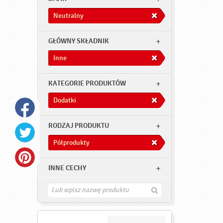
Neutralny
GŁÓWNY SKŁADNIK
Inne
KATEGORIE PRODUKTÓW
Dodatki
RODZAJ PRODUKTU
Półprodukty
INNE CECHY
Z
n
a
j