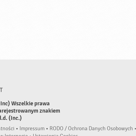
T
(Inc) Wszelkie prawa
zarejestrowanym znakiem
d. (Inc.)
atności
•
Impressum
•
RODO / Ochrona Danych Osobowych 