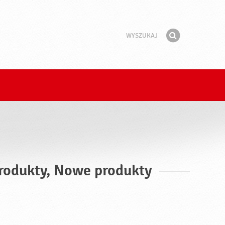
Wyszukaj
Fraza
Znajdź
produkty, Nowe produkty