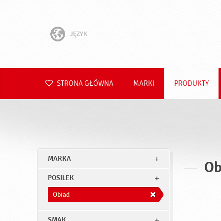
JĘZYK
English
Hrvatski
STRONA GŁÓWNA
MARKI
PRODUKTY
Slovenščina
Čeština
Slovenčina
MARKA
Ob
Română
POSILEK
Deutsch
Obiad
SMAK