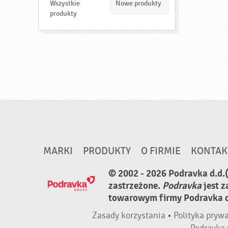
d
Wszystkie
Nowe produkty
ź
produkty
MARKI
PRODUKTY
O FIRMIE
KONTAK
© 2002 - 2026 Podravka d.d.
zastrzeżone.
Podravka
jest 
towarowym firmy Podravka d.
Zasady korzystania
•
Polityka pryw