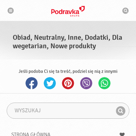
N
W
a
y
w
s
i
g
z
a
u
c
k
j
i
a
Obiad, Neutralny, Inne, Dodatki, Dla
w
a
wegetarian, Nowe produkty
r
k
a
Jeśli podoba Ci się ta treść, podziel się nią z innymi
W
F
y
r
Z
s
a
n
z
z
u
a
a
STRONA GŁÓWNA