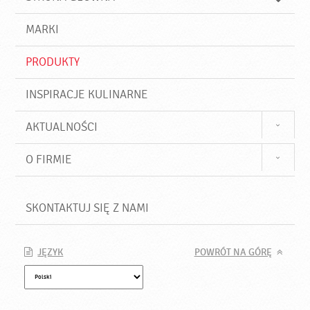
k
j
a
d
j
MARKI
ź
PRODUKTY
INSPIRACJE KULINARNE
AKTUALNOŚCI
O FIRMIE
SKONTAKTUJ SIĘ Z NAMI
JĘZYK
POWRÓT NA GÓRĘ