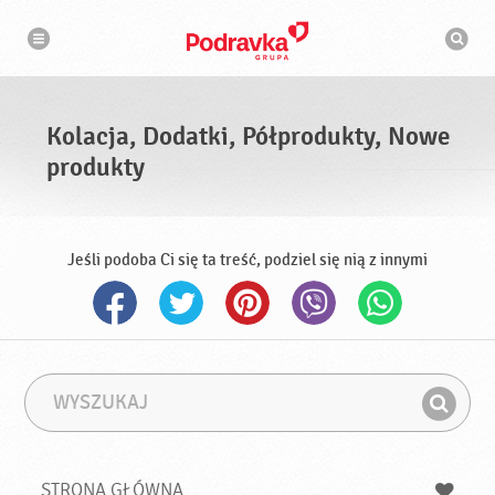
N
W
a
y
w
s
i
g
z
a
u
c
k
j
i
a
Kolacja, Dodatki, Półprodukty, Nowe
w
a
produkty
r
k
a
Jeśli podoba Ci się ta treść, podziel się nią z innymi
W
F
y
r
Z
s
a
n
z
z
u
a
a
STRONA GŁÓWNA