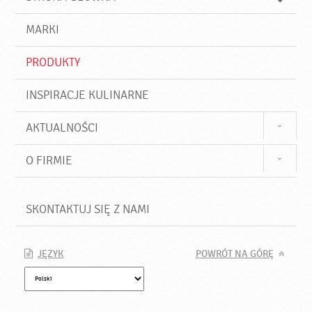
k
j
a
d
j
MARKI
ź
PRODUKTY
INSPIRACJE KULINARNE
AKTUALNOŚCI
O FIRMIE
SKONTAKTUJ SIĘ Z NAMI
JĘZYK
POWRÓT NA GÓRĘ