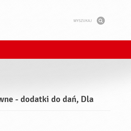
Wyszukaj
Fraza
Znajdź
wne - dodatki do dań, Dla