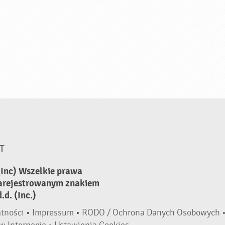
T
(Inc) Wszelkie prawa
zarejestrowanym znakiem
d. (Inc.)
atności
•
Impressum
•
RODO / Ochrona Danych Osobowych 