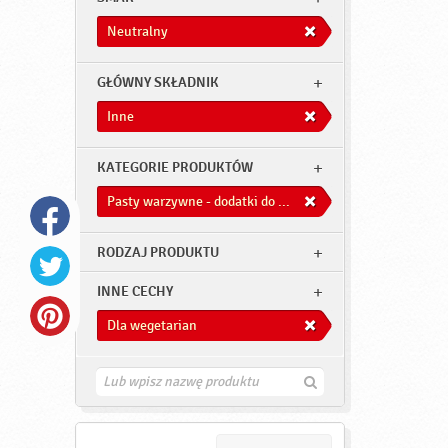
Neutralny
GŁÓWNY SKŁADNIK
Inne
KATEGORIE PRODUKTÓW
Pasty warzywne - dodatki do dań
RODZAJ PRODUKTU
INNE CECHY
Dla wegetarian
Z
n
a
j