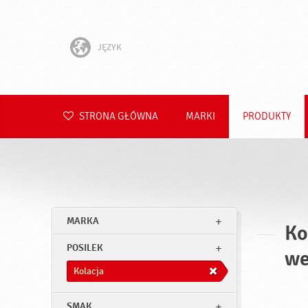
JĘZYK
English
Hrvatski
STRONA GŁÓWNA
MARKI
PRODUKTY
Slovenščina
Čeština
Slovenčina
MARKA
Ko
Română
POSILEK
we
Deutsch
Kolacja
SMAK