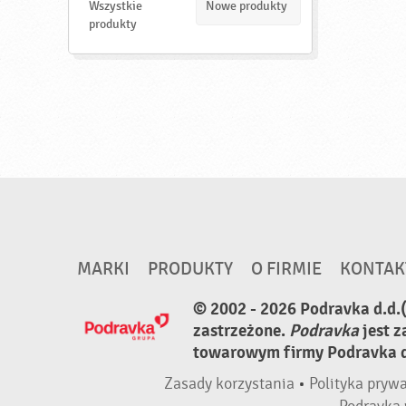
d
Wszystkie
Nowe produkty
ź
produkty
MARKI
PRODUKTY
O FIRMIE
KONTAK
© 2002 - 2026 Podravka d.d.
zastrzeżone.
Podravka
jest 
towarowym firmy Podravka d.
Zasady korzystania
•
Polityka pryw