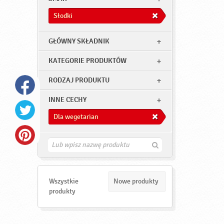
Słodki
GŁÓWNY SKŁADNIK
KATEGORIE PRODUKTÓW
RODZAJ PRODUKTU
INNE CECHY
Dla wegetarian
Z
n
a
j
d
Wszystkie
Nowe produkty
ź
produkty