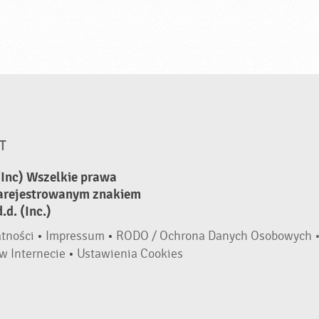
T
(Inc) Wszelkie prawa
zarejestrowanym znakiem
d. (Inc.)
atności
•
Impressum
•
RODO / Ochrona Danych Osobowych 
w Internecie
•
Ustawienia Cookies