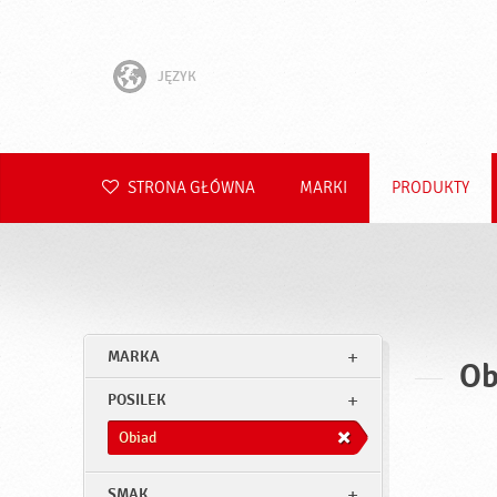
JĘZYK
English
Hrvatski
STRONA GŁÓWNA
MARKI
PRODUKTY
Slovenščina
Čeština
Slovenčina
MARKA
Ob
Română
POSILEK
Deutsch
Obiad
SMAK