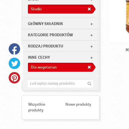
Słodki
GŁÓWNY SKŁADNIK
KATEGORIE PRODUKTÓW
RODZAJ PRODUKTU
M
INNE CECHY
Dla wegetarian
Z
n
a
j
d
Wszystkie
Nowe produkty
ź
produkty