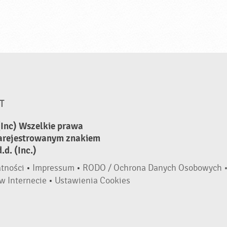
T
(Inc) Wszelkie prawa
zarejestrowanym znakiem
d. (Inc.)
atności
•
Impressum
•
RODO / Ochrona Danych Osobowych 
w Internecie
•
Ustawienia Cookies