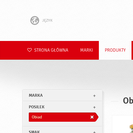
JĘZYK
English
Hrvatski
STRONA GŁÓWNA
MARKI
PRODUKTY
Slovenščina
Čeština
Slovenčina
MARKA
Ob
Română
POSILEK
Deutsch
Obiad
SMAK