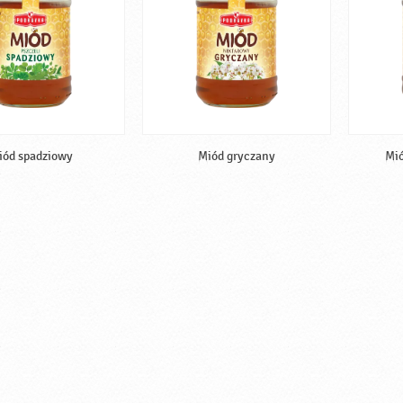
iód spadziowy
Miód gryczany
Mió