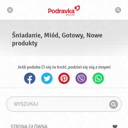
N
W
a
y
w
s
i
g
z
a
u
c
k
j
i
a
Śniadanie, Miód, Gotowy, Nowe
w
a
produkty
r
k
a
Jeśli podoba Ci się ta treść, podziel się nią z innymi
W
F
y
r
Z
s
a
n
z
z
u
a
a
STRONA GŁÓWNA