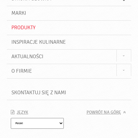
k
j
a
d
j
MARKI
ź
PRODUKTY
INSPIRACJE KULINARNE
AKTUALNOŚCI
O FIRMIE
SKONTAKTUJ SIĘ Z NAMI
JĘZYK
POWRÓT NA GÓRĘ