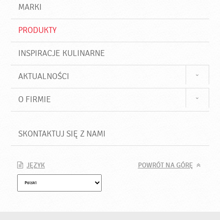
d
j
MARKI
ź
PRODUKTY
INSPIRACJE KULINARNE
AKTUALNOŚCI
O FIRMIE
SKONTAKTUJ SIĘ Z NAMI
JĘZYK
POWRÓT NA GÓRĘ