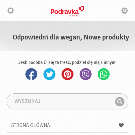
N
W
a
y
w
s
i
g
z
a
u
c
k
j
i
a
Odpowiedni dla wegan, Nowe produkty
w
a
r
k
a
Jeśli podoba Ci się ta treść, podziel się nią z innymi
W
F
y
r
Z
s
a
n
z
z
u
a
a
STRONA GŁÓWNA
k
j
a