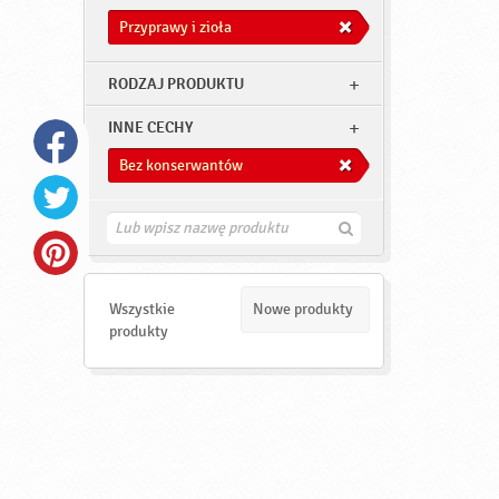
Przyprawy i zioła
RODZAJ PRODUKTU
INNE CECHY
Bez konserwantów
Z
n
a
j
d
Wszystkie
Nowe produkty
ź
produkty