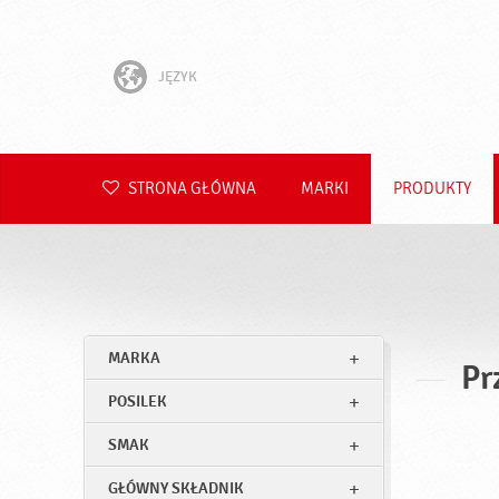
JĘZYK
English
Hrvatski
STRONA GŁÓWNA
MARKI
PRODUKTY
Slovenščina
Čeština
Slovenčina
MARKA
Pr
Română
POSILEK
Deutsch
SMAK
GŁÓWNY SKŁADNIK